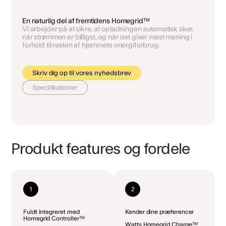
En naturlig del af fremtidens Homegrid™
Vi arbejder på at sikre, at opladningen automatisk sker,
når strømmen er billigst, og når det giver mest mening i
forhold til resten af hjemmets energiforbrug.
Skriv dig op til vores nyhedsbrev
Specifikationer
Produkt features og fordele
1
2
Fuldt integreret med
Kender dine præferencer
Homegrid Controller™
Watts Homegrid Charge™