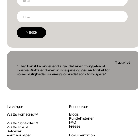
Næste
Trustpilot
“...Jeg kan ikke andet end sige, det er en fornøjelse at
mærke Watts er drevet af ildssjæle og gør en forskel for
vores muligheder på energi området som forbrugere.”
Løsninger
Ressourcer
Watts Homegrid™
Blogs
Kundehistorier
FAQ
Watts Controller™
Presse
Watts Live™
Solceller
Varmepumper
Dokumentation