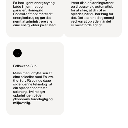
Få intelligent energistyring
lærer dine opladningsvaner
både i hjemmet og
og tilpasser sig automatisk
garagen. Homegrid
for at sikre, at din bil er
Controller™ optimerer dit
opladet, når du har brug for
energiforbrug og gør det
det. Det sparer tid og energi
nemt at administrere alle
ved kun at oplade, når det
dine energikilder på ét sted.
er mest fordelagtigt.
3
Follow-the-Sun
Maksimer udnyttelsen af
dine solceller med Follow-
the-Sun. På solrige dage
sikrer denne teknologi, at
din oplader prioriterer
solenergi, hvilket gør
opladningen både
økonomisk fordelagtig og
miljøvenlig.