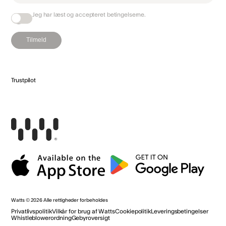
Jeg har læst og accepteret
betingelserne
.
Tilmeld
Trustpilot
Watts
© 2026
Alle rettigheder forbeholdes
Privatlivspolitik
Vilkår for brug af Watts
Cookiepolitik
Leveringsbetingelser
Whistleblowerordning
Gebyroversigt