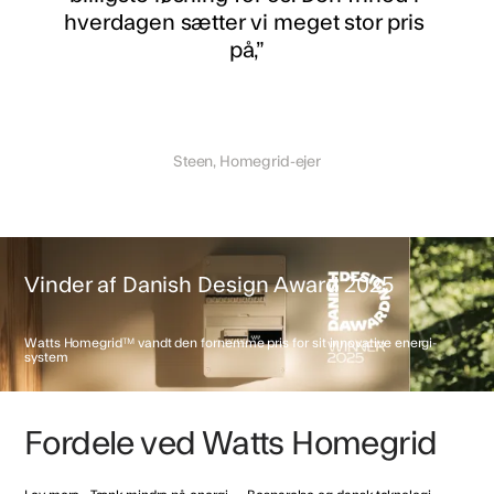
hverdagen sætter vi meget stor pris 
på,”
Steen, Homegrid-ejer
Vinder af Danish Design Award 2025
Watts Homegrid™ vandt den fornemme pris for sit innovative energi-
system
Fordele ved Watts Homegrid