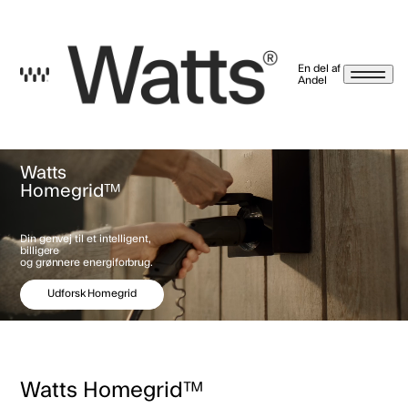
En del af
Andel
Nyhedsbrev betingelser
Ved at trykke tilmeld, giver jeg samtykke til, at Watts A/S må kontakte mig på email,
Watts
sms/mms, push-beskeder og meddelelser i vores app, brev, notifikationer og
beskeder på Facebook, Instagram og LinkedIn. Markedsføringen kan indeholde
Homegrid™
nyheder og tilbud på energirådgivning, serviceaftaler, varmepumper, energi-
styringsprodukter, energilagerringssystemer og solceller. Hvis det alligevel ikke er
noget for dig, kan du altid afmelde dig igen via afmeldingslinket i vores mails eller ved
at kontakte os. Læs mere på
watts.dk/persondatapolitik
Vi sælger eller giver
selvfølgelig ikke dine oplysninger til andre.
Din genvej til et intelligent,
billigere
og grønnere energiforbrug.
Jeg har læst og accepteret betingelserne.
Tilbage
Udforsk Homegrid
Watts Homegrid™