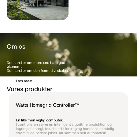
Om os
Det handler om mere end bare god
økonomi.
Det handler om den fremtid vi skaber.
Læs mere
Vores produkter
Watts Homegrid Controller™
En lille men vigtig computer.
I controlleren styrer en intelligent algoritme produktion og
lagring af energi, forudser dit forbrug og handler almindelig
strøm til de bedste priser. Alt sammen helt automatisk.