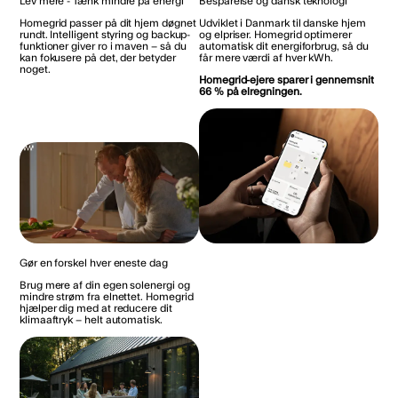
Lev mere - Tænk mindre på energi
Besparelse og dansk teknologi
Homegrid passer på dit hjem døgnet
Udviklet i Danmark til danske hjem
rundt. Intelligent styring og backup-
og elpriser. Homegrid optimerer
funktioner giver ro i maven – så du
automatisk dit energiforbrug, så du
kan fokusere på det, der betyder
får mere værdi af hver kWh.
noget.
Homegrid-ejere sparer i gennemsnit
66 % på elregningen.
Gør en forskel hver eneste dag
Brug mere af din egen solenergi og
mindre strøm fra elnettet. Homegrid
hjælper dig med at reducere dit
klimaaftryk – helt automatisk.