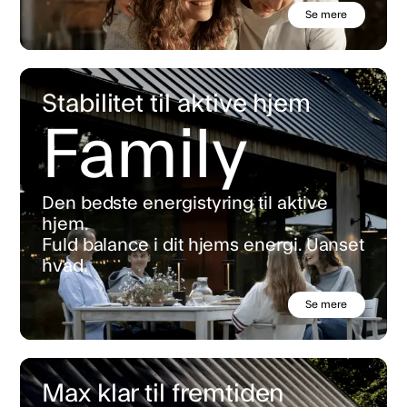
Se mere
Stabilitet til aktive hjem
Family
Den bedste energistyring til aktive
hjem.
Fuld balance i dit hjems energi. Uanset
hvad.
Se mere
Max klar til fremtiden