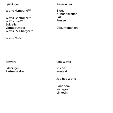
Løsninger
Ressourcer
Watts Homegrid™
Blogs
Kundehistorier
FAQ
Watts Controller™
Presse
Watts Live™
Solceller
Varmepumper
Dokumentation
Watts EV Charger™
Watts On™
Erhverv
Om Watts
Løsninger
Vision
Partnerskaber
Kontakt
Job hos Watts
Facebook
Instagram
LinkedIn