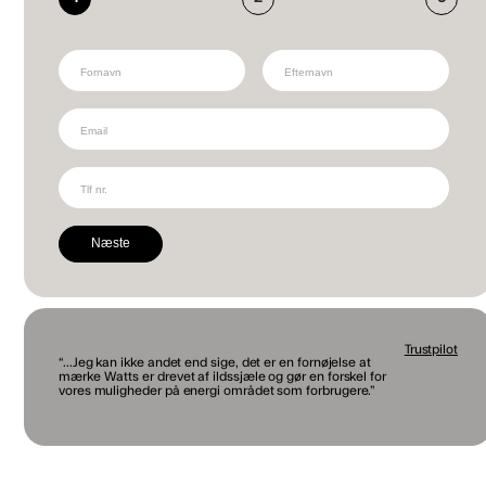
Næste
Trustpilot
“...Jeg kan ikke andet end sige, det er en fornøjelse at
mærke Watts er drevet af ildssjæle og gør en forskel for
vores muligheder på energi området som forbrugere.”