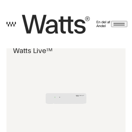
En del af
Andel
Nyhedsbrev betingelser
​​Watts Live™
Ved at trykke tilmeld, giver jeg samtykke til, at Watts A/S må kontakte mig på email,
sms/mms, push-beskeder og meddelelser i vores app, brev, notifikationer og
beskeder på Facebook, Instagram og LinkedIn. Markedsføringen kan indeholde
nyheder og tilbud på energirådgivning, serviceaftaler, varmepumper, energi-
styringsprodukter, energilagerringssystemer og solceller. Hvis det alligevel ikke er
noget for dig, kan du altid afmelde dig igen via afmeldingslinket i vores mails eller ved
at kontakte os. Læs mere på
watts.dk/persondatapolitik
Vi sælger eller giver
selvfølgelig ikke dine oplysninger til andre.
Jeg har læst og accepteret betingelserne.
Tilbage