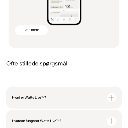
Læs mere
Ofte stillede spørgsmål
Hvad er Watts Live™?
Watts Live™ er en smart energimåler, der sidder i dit teknikskab. Den giver
dig et øjeblikkeligt indblik i dit strømforbrug ved at aflæse data fra din
Hvordan fungerer Watts Live™?
elmåler hvert 5. Sekund. Derefter sender den automatisk data til Watts
On™-appen, så du kan følge med lige når du vil.