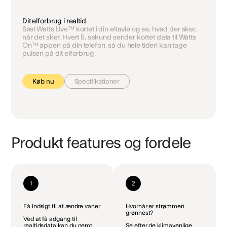
Dit elforbrug i realtid
Sæt Watts Live™ kortet i din eltavle og se, hvad der sker,
når det sker. Hvert 5. sekund sender kortet data til Watts
On™ appen på din telefon, så du hele tiden kan tage
pulsen på dit elforbrug.
Køb nu
Specifikationer
Produkt features og fordele
1
2
Få indsigt til at ændre vaner
Hvornår er strømmen
grønnest?
Ved at få adgang til
realtidsdata kan du nemt
Se efter de klimavenlige