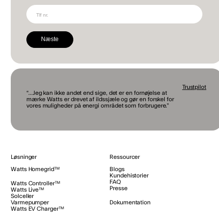
Næste
Trustpilot
“...Jeg kan ikke andet end sige, det er en fornøjelse at
mærke Watts er drevet af ildssjæle og gør en forskel for
vores muligheder på energi området som forbrugere.”
Løsninger
Ressourcer
Watts Homegrid™
Blogs
Kundehistorier
FAQ
Watts Controller™
Presse
Watts Live™
Solceller
Varmepumper
Dokumentation
Watts EV Charger™