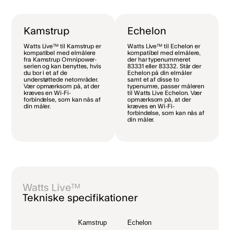
Kamstrup
Echelon
Watts Live™ til Kamstrup er
Watts Live™ til Echelon er
kompatibel med elmålere
kompatibel med elmålere,
fra Kamstrup Omnipower-
der har typenummeret
serien og kan benyttes, hvis
83331 eller 83332. Står der
du bor i et af de
Echelon på din elmåler
understøttede netområder.
samt et af disse to
Vær opmærksom på, at der
typenumre, passer måleren
kræves en Wi-Fi-
til Watts Live Echelon. Vær
forbindelse, som kan nås af
opmærksom på, at der
din måler.
kræves en Wi-Fi-
forbindelse, som kan nås af
din måler.
Watts Live™
Tekniske specifikationer
Kamstrup
Echelon