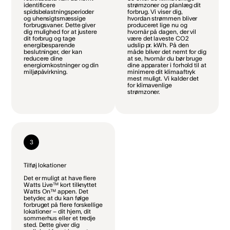
identificere
strømzoner og planlæg dit
spidsbelastningsperioder
forbrug. Vi viser dig,
og uhensigtsmæssige
hvordan strømmen bliver
forbrugsvaner. Dette giver
produceret lige nu og
dig mulighed for at justere
hvornår på dagen, der vil
dit forbrug og tage
være det laveste CO2
energibesparende
udslip pr. kWh. På den
beslutninger, der kan
måde bliver det nemt for dig
reducere dine
at se, hvornår du bør bruge
energiomkostninger og din
dine apparater i forhold til at
miljøpåvirkning.
minimere dit klimaaftryk
mest muligt. Vi kalder det
for klimavenlige
strømzoner.
3
Tilføj lokationer
Det er muligt at have flere
Watts Live™ kort tilknyttet
Watts On™ appen. Det
betyder, at du kan følge
forbruget på flere forskellige
lokationer – dit hjem, dit
sommerhus eller et tredje
sted. Dette giver dig