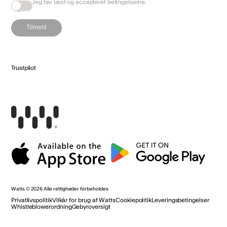
Jeg har læst og accepteret
betingelserne
.
Tilmeld
Trustpilot
Watts
© 2026
Alle rettigheder forbeholdes
Privatlivspolitik
Vilkår for brug af Watts
Cookiepolitik
Leveringsbetingelser
Whistleblowerordning
Gebyroversigt