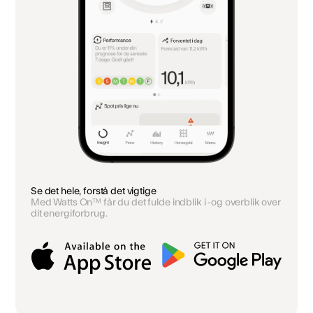
Se det hele, forstå det vigtige
Med Watts On™ får du det fulde indblik i -og overblik over
dit energiforbrug.