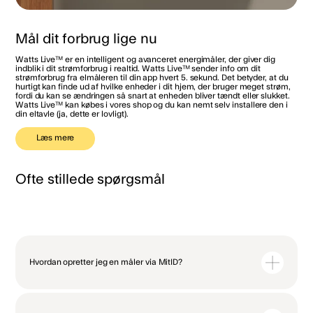
Mål dit forbrug lige nu
Watts Live™ er en intelligent og avanceret energimåler, der giver dig
indblik i dit strømforbrug i realtid. Watts Live™ sender info om dit
strømforbrug fra elmåleren til din app hvert 5. sekund. Det betyder, at du
hurtigt kan finde ud af hvilke enheder i dit hjem, der bruger meget strøm,
fordi du kan se ændringen så snart at enheden bliver tændt eller slukket.
Watts Live™ kan købes i vores shop og du kan nemt selv installere den i
din eltavle (ja, dette er lovligt).
Læs mere
Ofte stillede spørgsmål
Hvordan opretter jeg en måler via MitID?
Hvis du vil følge dit elforbrug sådan helt automatisk, så skal du oprette
forbindelse til din elmåler. Dette kan du gøre uanset hvor, du køber din