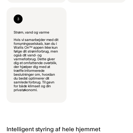
3
Strøm, vand og varme
Hvis vi samarbejder med dit
forsyningsselskab, kan du i
Watts On™ appen ikke kun
følge dit strømforbrug, men
også dit vand- og
varmeforbrug. Dette giver
dig et omfattende overblik,
der hjælper dig med at
træffe informerede
beslutninger om, hvordan
du bedst optimerer dit
samlede forbrug. Til gavn
for både klimaet og din
privatøkonomi.
Intelligent styring af hele hjemmet