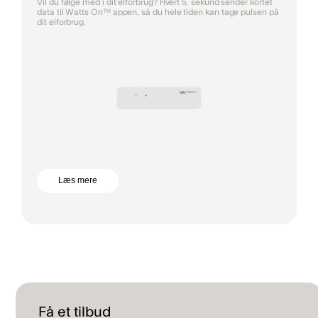
Vil du følge med i dit elforbrug? Hvert 5. sekund sender kortet
data til Watts On™ appen, så du hele tiden kan tage pulsen på
dit elforbrug.
Læs mere
Få et tilbud