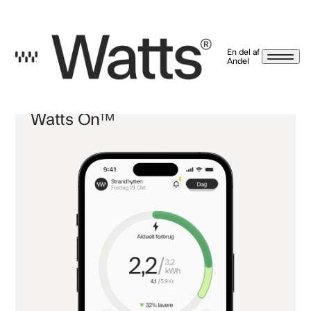
En del af
Andel
Nyhedsbrev betingelser
Watts On™
Ved at trykke tilmeld, giver jeg samtykke til, at Watts A/S må kontakte mig på email,
sms/mms, push-beskeder og meddelelser i vores app, brev, notifikationer og
beskeder på Facebook, Instagram og LinkedIn. Markedsføringen kan indeholde
nyheder og tilbud på energirådgivning, serviceaftaler, varmepumper, energi-
styringsprodukter, energilagerringssystemer og solceller. Hvis det alligevel ikke er
noget for dig, kan du altid afmelde dig igen via afmeldingslinket i vores mails eller ved
at kontakte os. Læs mere på
watts.dk/persondatapolitik
Vi sælger eller giver
selvfølgelig ikke dine oplysninger til andre.
Jeg har læst og accepteret betingelserne.
Tilbage