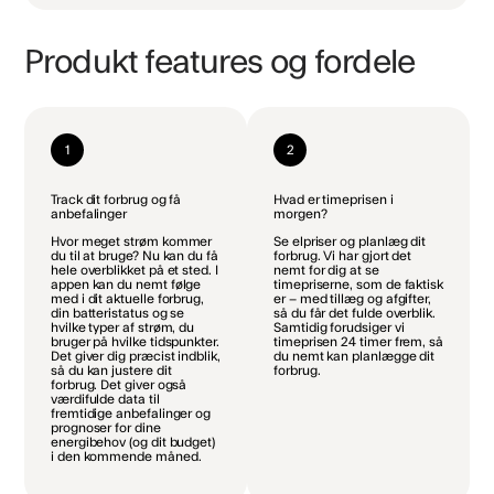
Produkt features og fordele
1
2
Track dit forbrug og få
Hvad er timeprisen i
anbefalinger
morgen?
Hvor meget strøm kommer
Se elpriser og planlæg dit
du til at bruge? Nu kan du få
forbrug. Vi har gjort det
hele overblikket på et sted. I
nemt for dig at se
appen kan du nemt følge
timepriserne, som de faktisk
med i dit aktuelle forbrug,
er – med tillæg og afgifter,
din batteristatus og se
så du får det fulde overblik.
hvilke typer af strøm, du
Samtidig forudsiger vi
bruger på hvilke tidspunkter.
timeprisen 24 timer frem, så
Det giver dig præcist indblik,
du nemt kan planlægge dit
så du kan justere dit
forbrug.
forbrug. Det giver også
værdifulde data til
fremtidige anbefalinger og
prognoser for dine
energibehov (og dit budget)
i den kommende måned.