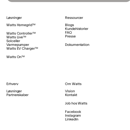
Løsninger
Ressourcer
Watts Homegrid™
Blogs
Kundehistorier
FAQ
Watts Controller™
Presse
Watts Live™
Solceller
Varmepumper
Dokumentation
Watts EV Charger™
Watts On™
Erhverv
Om Watts
Løsninger
Vision
Partnerskaber
Kontakt
Job hos Watts
Facebook
Instagram
LinkedIn