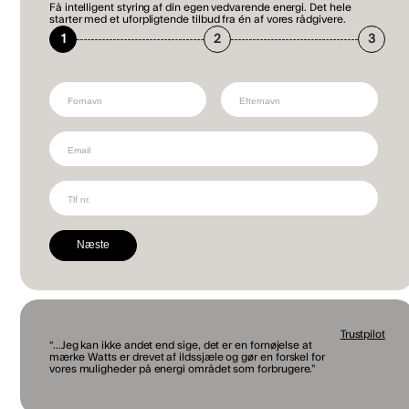
Få intelligent styring af din egen vedvarende energi. Det hele
starter med et uforpligtende tilbud fra én af vores rådgivere.
1
2
3
Næste
Trustpilot
“...Jeg kan ikke andet end sige, det er en fornøjelse at
mærke Watts er drevet af ildssjæle og gør en forskel for
vores muligheder på energi området som forbrugere.”