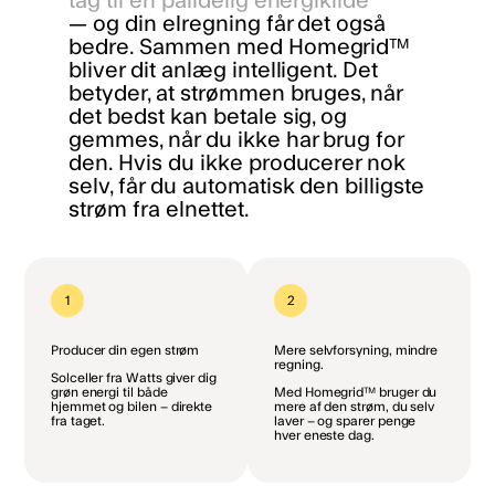
tag til en pålidelig energikilde
— og din elregning får det også
bedre. Sammen med Homegrid™
bliver dit anlæg intelligent. Det
betyder, at strømmen bruges, når
det bedst kan betale sig, og
gemmes, når du ikke har brug for
den. Hvis du ikke producerer nok
selv, får du automatisk den billigste
strøm fra elnettet.
1
2
Producer din egen strøm
Mere selvforsyning, mindre
regning.
Solceller fra Watts giver dig
grøn energi til både
Med Homegrid™ bruger du
hjemmet og bilen – direkte
mere af den strøm, du selv
fra taget.
laver – og sparer penge
hver eneste dag.