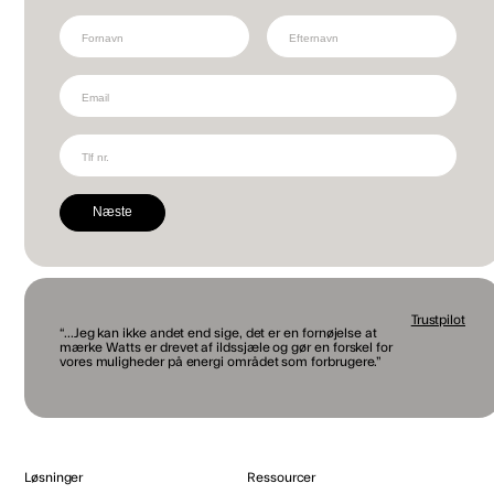
Nettoafregning, som reelt betyder, at man må etablere op til 50 kw
solcelleanlæg uden at skulle svare afgift af egetforbruget af
solcelleproduktionen. Lovmæssigt ses dette som en ”støtteordning”,
selvom det reelt ikke er nogen direkte statsstøtte.
I perioder, er det er også muligt for nogle virksomheder at søge VE-støtte
til etablering af solcelleanlægget. VE-støtten ændrer karakter og indhold
fra pulje til pulje. Oftest skal virksomheden kunne dokumentere omstilling
af produktion fra fossil brændsel til CO2 venlig energi. Der findes
konsulentvirksomheder, som er specialiseret i at lave disse ansøgninger
mod betaling.
Næste
Trustpilot
“...Jeg kan ikke andet end sige, det er en fornøjelse at
mærke Watts er drevet af ildssjæle og gør en forskel for
vores muligheder på energi området som forbrugere.”
Løsninger
Ressourcer