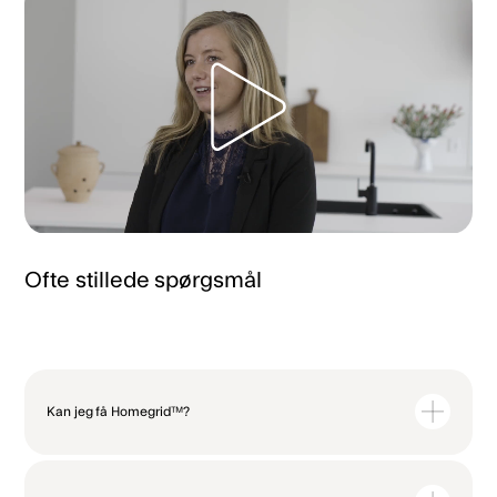
Ofte stillede spørgsmål
Kan jeg få Homegrid™?
Watts Homegrid Controlleren er en afgørende komponent i Watts
Homegrid-systemet. I første omgang tilbyder vi kun integration med