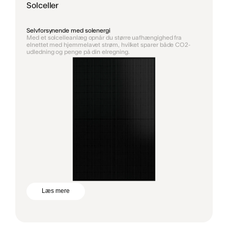
Solceller
Selvforsynende med solenergi
Med et solcelleanlæg opnår du større uafhængighed fra
elnettet med hjemmelavet strøm, hvilket sparer både CO2-
udledning og penge på din elregning.
Læs mere