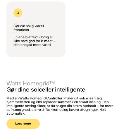
3
Gør din bolig klar til
fremtiden
En energieffektiv bolig er
ikke bare god for klimaet –
den er også mere værd.
Watts Homegrid™
Gør dine solceller intelligente
Med en Watts Homegrid Controller™ taler dit solcelleanlæg,
hjemmebatteri og elbilsoplader sammen i én smart løsning. Den
intelligente styring sikrer, at du bruger din strøm optimalt – for mere
uafhængighed, større driftsikkerhed og lavere elregninger. Helt
automatisk.
Læs mere