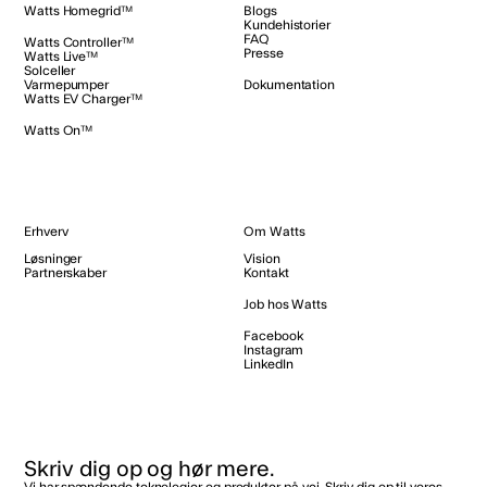
Watts Homegrid™
Blogs
Kundehistorier
FAQ
Watts Controller™
Presse
Watts Live™
Solceller
Varmepumper
Dokumentation
Watts EV Charger™
Watts On™
Erhverv
Om Watts
Løsninger
Vision
Partnerskaber
Kontakt
Job hos Watts
Facebook
Instagram
LinkedIn
Skriv dig op og hør mere.
Vi har spændende teknologier og produkter på vej. Skriv dig op til vores