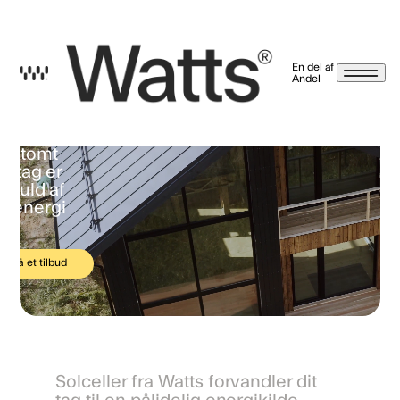
En del af
Andel
Nyhedsbrev betingelser
Et
tomt
Ved at trykke tilmeld, giver jeg samtykke til, at Watts A/S må kontakte mig på email,
sms/mms, push-beskeder og meddelelser i vores app, brev, notifikationer og
tag er
beskeder på Facebook, Instagram og LinkedIn. Markedsføringen kan indeholde
fuld af
nyheder og tilbud på energirådgivning, serviceaftaler, varmepumper, energi-
styringsprodukter, energilagerringssystemer og solceller. Hvis det alligevel ikke er
energi
noget for dig, kan du altid afmelde dig igen via afmeldingslinket i vores mails eller ved
at kontakte os. Læs mere på
watts.dk/persondatapolitik
Vi sælger eller giver
selvfølgelig ikke dine oplysninger til andre.
Jeg har læst og accepteret betingelserne.
Tilbage
Få et tilbud
Solceller fra Watts forvandler dit