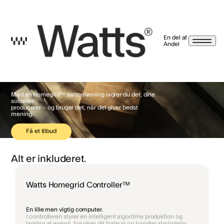
En del af
Andel
Din strøm. På dine præmisser.
Nyhedsbrev betingelser
Ved at trykke tilmeld, giver jeg samtykke til, at Watts A/S må kontakte mig på email,
sms/mms, push-beskeder og meddelelser i vores app, brev, notifikationer og
Med en Homegrid™ batteriløsning lagrer du det, dine
beskeder på Facebook, Instagram og LinkedIn. Markedsføringen kan indeholde
solceller
nyheder og tilbud på energirådgivning, serviceaftaler, varmepumper, energi-
producerer – og bruger det, når det giver bedst
styringsprodukter, energilagerringssystemer og solceller. Hvis det alligevel ikke er
mening.
noget for dig, kan du altid afmelde dig igen via afmeldingslinket i vores mails eller ved
at kontakte os. Læs mere på
watts.dk/persondatapolitik
Vi sælger eller giver
selvfølgelig ikke dine oplysninger til andre.
Få et tilbud
Jeg har læst og accepteret betingelserne.
Tilbage
Priser fra 64,999 DKK
Alt er inkluderet.
Watts Homegrid Controller™
En lille men vigtig computer.
I controlleren styrer en intelligent algoritme produktion og
lagring af energi, forudser dit forbrug og handler almindelig