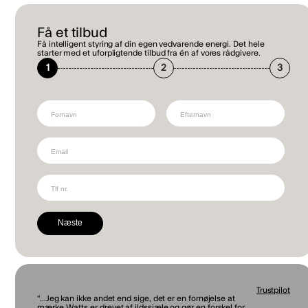
Få et tilbud
Få intelligent styring af din egen vedvarende energi. Det hele
starter med et uforpligtende tilbud fra én af vores rådgivere.
1
2
3
Næste
Trustpilot
“...Jeg kan ikke andet end sige, det er en fornøjelse at
mærke Watts er drevet af ildssjæle og gør en forskel for