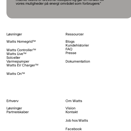
vores muligheder på energi området som forbrugere.”
Løsninger
Ressourcer
Watts Homegrid™
Blogs
Kundehistorier
FAQ
Watts Controller™
Presse
Watts Live™
Solceller
Varmepumper
Dokumentation
Watts EV Charger™
Watts On™
Erhverv
Om Watts
Løsninger
Vision
Partnerskaber
Kontakt
Job hos Watts
Facebook