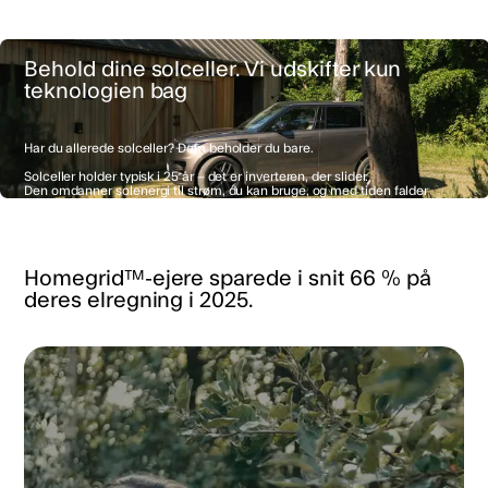
Behold dine solceller. Vi udskifter kun
teknologien bag
Har du allerede solceller? Dem beholder du bare.
Solceller holder typisk i 25 år – det er inverteren, der slider.
Den omdanner solenergi til strøm, du kan bruge, og med tiden falder
effektiviteten.
En ny inverter og Homegrid™ retter op på det.
Homegrid™-ejere sparede i snit 66 % på
deres elregning i 2025.