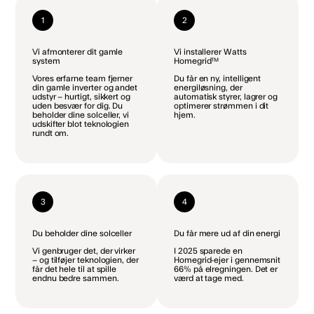
1
2
Vi afmonterer dit gamle
Vi installerer Watts
system
Homegrid™
Vores erfarne team fjerner
Du får en ny, intelligent
din gamle inverter og andet
energiløsning, der
udstyr – hurtigt, sikkert og
automatisk styrer, lagrer og
uden besvær for dig. Du
optimerer strømmen i dit
beholder dine solceller, vi
hjem.
udskifter blot teknologien
rundt om.
3
4
Du beholder dine solceller
Du får mere ud af din energi
Vi genbruger det, der virker
I 2025 sparede en
– og tilføjer teknologien, der
Homegrid-ejer i gennemsnit
får det hele til at spille
66% på elregningen. Det er
endnu bedre sammen.
værd at tage med.