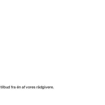
Volt
 faser med
L1, L2 og L3 er de tre faser på lokaliteten.
Hver viser spændingen på den
asen modtager
pågældende fase.
 fasen
tilbud fra én af vores rådgivere.