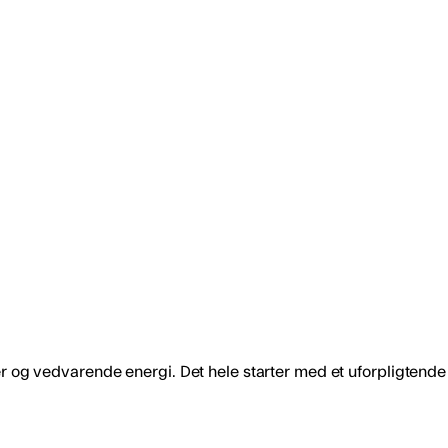
Fase på lokationen
ta i 5 minutters intervaller
Under amuletten vises de tre
 24 timer.
deres aktuelle status.
get strøm
Sort hus-ikon indikerer, at f
t strøm
strøm.
Orange hus-ikon indikerer, at
leverer strøm til nettet.
er og vedvarende energi. Det hele starter med et uforpligtende 