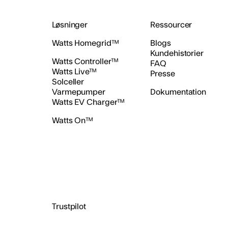
Løsninger
Ressourcer
Watts Homegrid™
Blogs
Kundehistorier
Watts Controller™
FAQ
Watts Live™
Presse
Solceller
Varmepumper
Dokumentation
Watts EV Charger™
Watts On™
Trustpilot