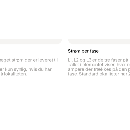
Strøm per fase
eget strøm der er leveret til
L1, L2 og L3 er de tre faser på 
Tallet i elementet viser, hvor
r kun synlig, hvis du har
ampere der trækkes på den
å lokaliteten.
fase. Standardlokaliteter har