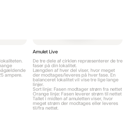
Amulet Live
lokaliteten.
De tre dele af cirklen repræsenterer de tre
 mange
faser på din lokalitet.
 pågældende
Længden af hver del viser, hvor meget
 25 ampere.
der modtages/leveres på hver fase. En
balanceret lokalitet vil vise tre lige lange
linjer.
Sort linje: Fasen modtager strøm fra nettet
Orange linje: Fasen leverer strøm til nettet
Tallet i midten af amuletten viser, hvor
meget strøm der modtages eller leveres
til/fra nettet.