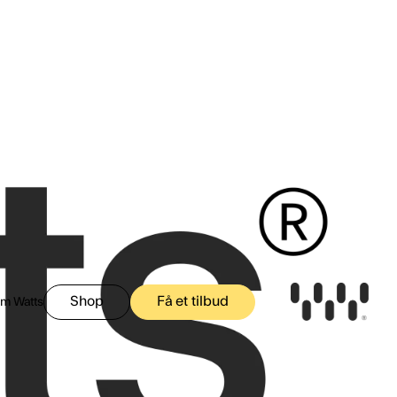
 brev, notifikationer og beskeder på Facebook, Instagram
nergilagerringssystemer og solceller. Hvis det alligevel
atapolitik
Vi sælger eller giver selvfølgelig ikke dine
Shop
Få et tilbud
m Watts
g indsigt i realtid i din lokations
, fasebalance og meget mere.