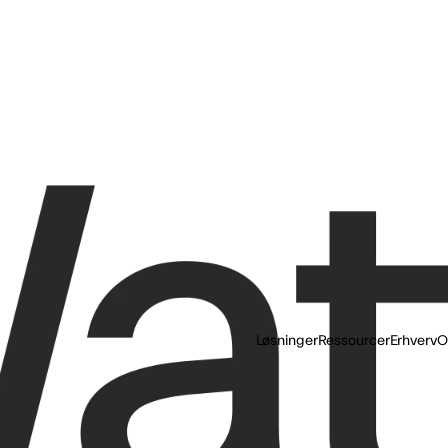
elser
 A/S må kontakte mig på email, sms/mms, push-beskeder og meddelelser i vores app,
lbud på energirådgivning, serviceaftaler, varmepumper, energi-styringsprodukter, e
afmeldingslinket i vores mails eller ved at kontakte os. Læs mere på
watts.dk/persond
rne.
Tilbage
Live
Løsninger
Ressourcer
Erhverv
O
Et Watts Live-kort giver di
elforbrug og -forsyning