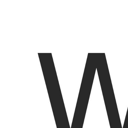
Nyhedsbrev beting
Ved at trykke tilmeld, giver jeg samtykke til, at Watts
og LinkedIn. Markedsføringen kan indeholde nyheder og ti
ikke er noget for dig, kan du altid afmelde dig igen via 
oplysninger til andre.
Jeg har læst og accepteret betingelse