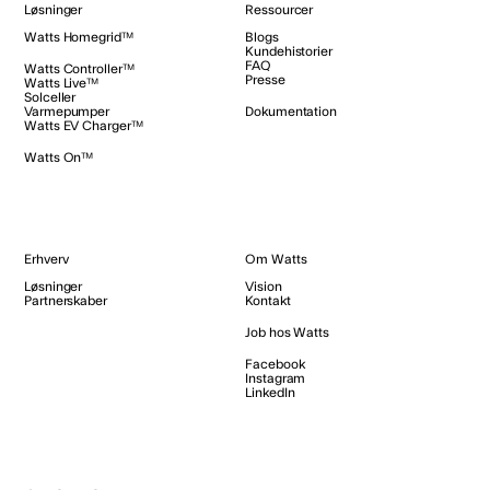
Løsninger
Ressourcer
Watts Homegrid™
Blogs
Kundehistorier
FAQ
Watts Controller™
Presse
Watts Live™
Solceller
Varmepumper
Dokumentation
Watts EV Charger™
Watts On™
Erhverv
Om Watts
Løsninger
Vision
Partnerskaber
Kontakt
Job hos Watts
Facebook
Instagram
LinkedIn