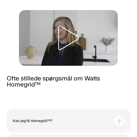
Ofte stillede spørgsmål om Watts
Homegrid™​​​​‌ ‍ ​‍​‍‌‍ ‌ ​‍‌‍‍‌‌‍‌ ‌‍‍‌‌‍ ‍​‍​‍​ ‍‍​‍​‍‌ ​ ‌‍​‌‌‍ ‍‌‍‍‌‌ ‌​‌ ‍‌​‍ ‍‌‍‍‌‌‍ ​‍​‍​‍ ​​‍​‍‌‍‍​‌ ​‍‌‍‌‌‌‍‌‍​‍​‍​ ‍‍​‍​‍‌‍‍​‌ ‌​‌ ‌​‌ ​​‌ ​ ​ ‍‍​‍ ​‍ ‌‍​ ‌‍ ‌‌ ​ ​‍ ‍‌ ‌ ‌‍​‌‌ ‌​‌ ‌​‌ ​ ​‍ ‍‌‍‌​‌‍‍ ​‍ ‌‍‍‌‌‍ ‍‌ ‌​‌‍‌‌‌‍ ‍‌ ‌​​‍ ‌‍‌‌‌‍‌​‌‍‍‌‌ ‌​​‍ ‌‍ ‌‌‍ ‌‍‌​‌‍‌‌​ ‌‌ ​​‌ ​‍‌‍‌‌‌ ​ ‌‍‌‌‌‍ ‍‌ ‌​‌‍​‌‌ ‌​‌‍‍‌‌‍ ‌‍ ‍​ ‍ ‌‍‍‌‌‍‌​​ ‌​ ‌‍​ ​‌​ ​ ‌‍‌​​ ​​​ ​‍​ ‌‍‌‍​‌​‍ ‌‌‍​‍​ ​‍​ ‍‌‌‍​ ​‍ ‌​ ‌​‌‍​ ​ ‌‍‌‍‌‌​‍ ‌​ ‍​‌‍​‌​ ​​‌‍​‌​‍ ‌​ ​‍‌‍​‌‌‍‌‌​ ​​​ ‌‍​ ‌ ​ ‌ ​ ‌​​ ‌‍​ ‍‌​ ​​​ ​​​ ‍ ‌ ‌​‌ ‍‌‌ ​​‌‍‌‌​ ‌‌ ​​‌‍ ‌ ​ ‌ ‌​​ ‍ ‌ ​​‌‍​‌‌ ‌​‌‍‍​​ ‌‌‍​ ‌‍ ‌‍ ‍‌ ‌​‌‍‌‌‌‍ ‍‌ ‌​‌​​‍‌‍ ​‌‍ ‌‍​ ‌‍‍ ‌ ​ ​‍‌‌​ ‌‌‌​​‍‌‌ ‌‍‍ ‌‍‌‌‌ ‍‌​‍‌‌​ ​ ‌​‌​​‍‌‌​ ​ ‌​‌​​‍‌‌​ ​‍​ ​‍​ ‌‌‌‍​‌​ ‍‌​ ‌ ‌‍‌‌​ ‌‌​ ‌‌‌‍​‌‌‍​‌​ ‌‍​ ​‌​ ​​​‍‌‌​ ​‍​ ​‍​‍‌‌​ ‌‌‌​‌​​‍ ‍‌‍‍​‌‍‌‌‌‍​‌‌‍‌​‌‍ ​‌‍‍‌‌‍ ‍‌‍‌‌​ ‌‍​‍‌‍​‌‌ ​ ‌‍‌‌‌‌‌‌‌ ​‍‌‍ ​​ ‌‌‍‍​‌ ‌​‌ ‌​‌ ​​‌ ​ ​‍‌‌​ ​ ‌​​‌​‍‌‌​ ​‍‌​‌‍​‍‌‌​ ​‍‌​‌‍‌‍​ ‌‍ ‌‌ ​ ​‍ ‍‌ ‌ ‌‍​‌‌ ‌​‌ ‌​‌ ​ ​‍ ‍‌‍‌​‌‍‍ ​‍‌‍‌‍‍‌‌‍‌​​ ‌​ ‌‍​ ​‌​ ​ ‌‍‌​​ ​​​ ​‍​ ‌‍‌‍​‌​‍ ‌‌‍​‍​ ​‍​ ‍‌‌‍​ ​‍ ‌​ ‌​‌‍​ ​ ‌‍‌‍‌‌​‍ ‌​ ‍​‌‍​‌​ ​​‌‍​‌​‍ ‌​ ​‍‌‍​‌‌‍‌‌​ ​​​ ‌‍​ ‌ ​ ‌ ​ ‌​​ ‌‍​ ‍‌​ ​​​ ​​​‍‌‍‌ ‌​‌ ‍‌‌ ​​‌‍‌‌​ ‌‌ ​​‌‍ ‌ ​ ‌ ‌​​‍‌‍‌ ​​‌‍​‌‌ ‌​‌‍‍​​ ‌‌‍​ ‌‍ ‌‍ ‍‌ ‌​‌‍‌‌‌‍ ‍‌ ‌​‌​​‍‌‍ ​‌‍ ‌‍​ ‌‍‍ ‌ ​ ​‍‌‌​ ‌‌‌​​‍‌‌ ‌‍‍ ‌‍‌‌‌ ‍‌​‍‌‌​ ​ ‌​‌​​‍‌‌​ ​ ‌​‌​​‍‌‌​ ​‍​ ​‍​ ‌‌‌‍​‌​ ‍‌​ ‌ ‌‍‌‌​ ‌‌​ ‌‌‌‍​‌‌‍​‌​ ‌‍​ ​‌​ ​​​‍‌‌​ ​‍​ ​‍​‍‌‌​ ‌‌‌​‌​​‍ ‍‌‍‍​‌‍‌‌‌‍​‌‌‍‌​‌‍ ​‌‍‍‌‌‍ ‍‌‍‌‌​‍‌‍‌ ​​‌‍‌‌‌ ​‍‌ ​ ‌ ​​‌‍‌‌‌‍​ ‌ ‌​‌‍‍‌‌ ‌‍‌‍‌‌​ ‌‌ ​​‌ ‌‌‌‍​‍‌‍ ​‌‍‍‌‌ ​ ‌‍‍​‌‍‌‌‌‍‌​​‍​‍‌ ‌
Kan jeg få Homegrid™?