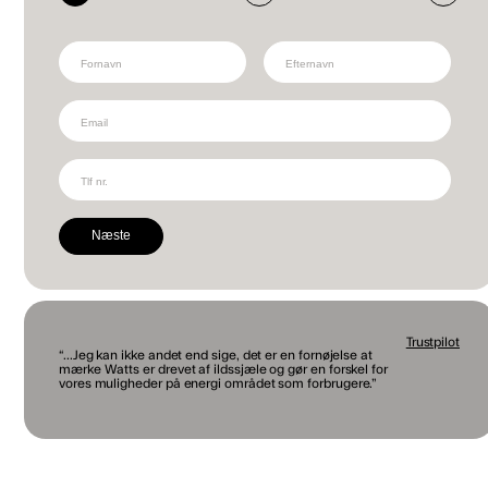
Næste
Trustpilot
“...Jeg kan ikke andet end sige, det er en fornøjelse at
mærke Watts er drevet af ildssjæle og gør en forskel for
vores muligheder på energi området som forbrugere.”