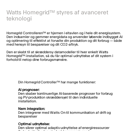
Watts Homegrid™ styres af avanceret
teknologi
Homegrid Controlleren™ er hjernen i eltavlen og i hele dit energisystem.
Den indsamler og gemmer energidata og anvender løbende indbygget AI
og optimering til effektivt at forvalte din produktion og dit forbrug — både
med hensyn til besparelser og dit CO2-aftryk.
Den er skabt til at skræddersy datamodeller til hver enkelt Watts
Homegrid™-installation, så du får optimal udnyttelse af dit system i
forhold til netop dine forbrugsmønstre.
Din Homegrid Controller™ har mange funktioner:
AI prognoser:
Den skaber kontinuerlige AI-baserede prognoser for forbrug
og PV-produktion skræddersyet til den individuelle
installation.
Nem integration:
Den integrerer med Watts On til kommunikation af drift og
besparelser
Optimal udnyttelse:
Den sikrer optimal adaptiv udnyttelse af energiressourcer