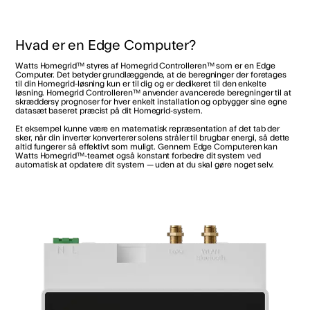
Hvad er en Edge Computer?
Watts Homegrid™ styres af Homegrid Controlleren™ som er en Edge
Computer. Det betyder grundlæggende, at de beregninger der foretages
til din Homegrid-løsning kun er til dig og er dedikeret til den enkelte
løsning. Homegrid Controlleren™ anvender avancerede beregninger til at
skræddersy prognoser for hver enkelt installation og opbygger sine egne
datasæt baseret præcist på dit Homegrid-system.
Et eksempel kunne være en matematisk repræsentation af det tab der
sker, når din inverter konverterer solens stråler til brugbar energi, så dette
altid fungerer så effektivt som muligt. Gennem Edge Computeren kan
Watts Homegrid™-teamet også konstant forbedre dit system ved
automatisk at opdatere dit system — uden at du skal gøre noget selv.