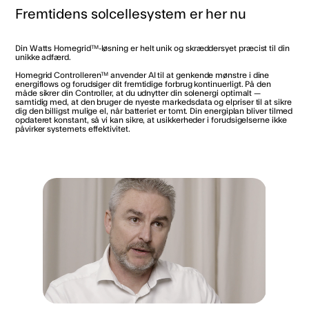
Fremtidens solcellesystem er her nu
Din Watts Homegrid™-løsning er helt unik og skræddersyet præcist til din
unikke adfærd.
Homegrid Controlleren™ anvender AI til at genkende mønstre i dine
energiflows og forudsiger dit fremtidige forbrug kontinuerligt. På den
måde sikrer din Controller, at du udnytter din solenergi optimalt —
samtidig med, at den bruger de nyeste markedsdata og elpriser til at sikre
dig den billigst mulige el, når batteriet er tomt. Din energiplan bliver tilmed
opdateret konstant, så vi kan sikre, at usikkerheder i forudsigelserne ikke
påvirker systemets effektivitet.