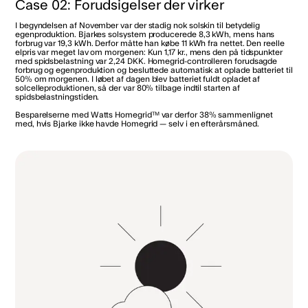
Case 02: Forudsigelser der virker
I begyndelsen af November var der stadig nok solskin til betydelig
egenproduktion. Bjarkes solsystem producerede 8,3 kWh, mens hans
forbrug var 19,3 kWh. Derfor måtte han købe 11 kWh fra nettet. Den reelle
elpris var meget lav om morgenen: Kun 1,17 kr., mens den på tidspunkter
med spidsbelastning var 2,24 DKK. Homegrid-controlleren forudsagde
forbrug og egenproduktion og besluttede automatisk at oplade batteriet til
50% om morgenen. I løbet af dagen blev batteriet fuldt opladet af
solcelleproduktionen, så der var 80% tilbage indtil starten af
spidsbelastningstiden.
Besparelserne med Watts Homegrid™ var derfor 38% sammenlignet
med, hvis Bjarke ikke havde Homegrid — selv i en efterårsmåned.