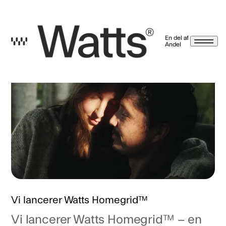
En del af
Andel
Nyhedsbrev betingelser
Ved at trykke tilmeld, giver jeg samtykke til, at Watts A/S må kontakte mig på email,
sms/mms, push-beskeder og meddelelser i vores app, brev, notifikationer og
beskeder på Facebook, Instagram og LinkedIn. Markedsføringen kan indeholde
nyheder og tilbud på energirådgivning, serviceaftaler, varmepumper, energi-
styringsprodukter, energilagerringssystemer og solceller. Hvis det alligevel ikke er
noget for dig, kan du altid afmelde dig igen via afmeldingslinket i vores mails eller ved
at kontakte os. Læs mere på
watts.dk/persondatapolitik
Vi sælger eller giver
selvfølgelig ikke dine oplysninger til andre.
Jeg har læst og accepteret betingelserne.
Tilbage
Vi lancerer Watts Homegrid™
Vi lancerer Watts Homegrid™ – en