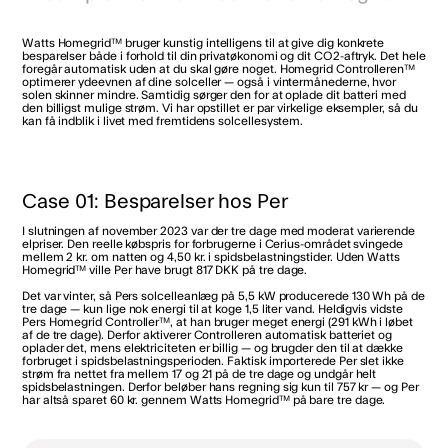
Watts Homegrid™ bruger kunstig intelligens til at give dig konkrete
besparelser både i forhold til din privatøkonomi og dit CO2-aftryk. Det hele
foregår automatisk uden at du skal gøre noget. Homegrid Controlleren™
optimerer ydeevnen af dine solceller — også i vintermånederne, hvor
solen skinner mindre. Samtidig sørger den for at oplade dit batteri med
den billigst mulige strøm. Vi har opstillet er par virkelige eksempler, så du
kan få indblik i livet med fremtidens solcellesystem.
Case 01: Besparelser hos Per
I slutningen af november 2023 var der tre dage med moderat varierende
elpriser. Den reelle købspris for forbrugerne i Cerius-området svingede
mellem 2 kr. om natten og 4,50 kr. i spidsbelastningstider. Uden Watts
Homegrid™ ville Per have brugt 817 DKK på tre dage.
Det var vinter, så Pers solcelleanlæg på 5,5 kW producerede 130 Wh på de
tre dage — kun lige nok energi til at koge 1,5 liter vand. Heldigvis vidste
Pers Homegrid Controller™, at han bruger meget energi (291 kWh i løbet
af de tre dage). Derfor aktiverer Controlleren automatisk batteriet og
oplader det, mens elektriciteten er billig — og brugder den til at dække
forbruget i spidsbelastningsperioden. Faktisk importerede Per slet ikke
strøm fra nettet fra mellem 17 og 21 på de tre dage og undgår helt
spidsbelastningen. Derfor beløber hans regning sig kun til 757 kr — og Per
har altså sparet 60 kr. gennem Watts Homegrid™ på bare tre dage.