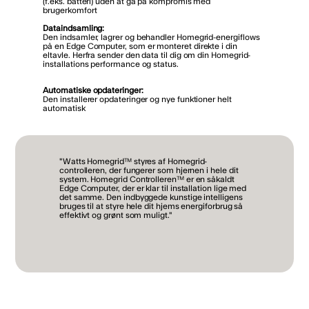
(f.eks. batteri) uden at gå på kompromis med
brugerkomfort
Dataindsamling:
Den indsamler, lagrer og behandler Homegrid-energiflows
på en Edge Computer, som er monteret direkte i din
eltavle. Herfra sender den data til dig om din Homegrid-
installations performance og status.
Automatiske opdateringer:
Den installerer opdateringer og nye funktioner helt
automatisk
"Watts Homegrid™ styres af Homegrid-
controlleren, der fungerer som hjernen i hele dit
system. Homegrid Controlleren™ er en såkaldt
Edge Computer, der er klar til installation lige med
det samme. Den indbyggede kunstige intelligens
bruges til at styre hele dit hjems energiforbrug så
effektivt og grønt som muligt."