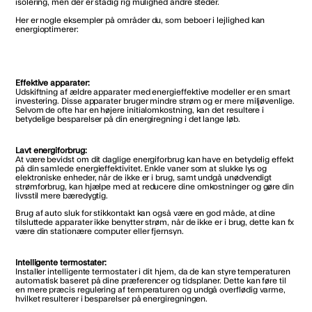
isolering, men der er stadig rig mulighed andre steder.
Her er nogle eksempler på områder du, som beboer i lejlighed kan
energioptimerer:
Effektive apparater:
Udskiftning af ældre apparater med energieffektive modeller er en smart
investering. Disse apparater bruger mindre strøm og er mere miljøvenlige.
Selvom de ofte har en højere initialomkostning, kan det resultere i
betydelige besparelser på din energiregning i det lange løb.
Lavt energiforbrug:
At være bevidst om dit daglige energiforbrug kan have en betydelig effekt
på din samlede energieffektivitet. Enkle vaner som at slukke lys og
elektroniske enheder, når de ikke er i brug, samt undgå unødvendigt
strømforbrug, kan hjælpe med at reducere dine omkostninger og gøre din
livsstil mere bæredygtig.
Brug af auto sluk for stikkontakt kan også være en god måde, at dine
tilsluttede apparater ikke benytter strøm, når de ikke er i brug, dette kan fx
være din stationære computer eller fjernsyn.
Intelligente termostater:
Installer intelligente termostater i dit hjem, da de kan styre temperaturen
automatisk baseret på dine præferencer og tidsplaner. Dette kan føre til
en mere præcis regulering af temperaturen og undgå overflødig varme,
hvilket resulterer i besparelser på energiregningen.