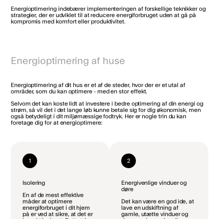
Energioptimering indebærer implementeringen af forskellige teknikker og
strategier, der er udviklet til at reducere energiforbruget uden at gå på
kompromis med komfort eller produktivitet.
Energioptimering af huse
Energioptimering af dit hus er et af de steder, hvor der er et utal af
områder, som du kan optimere - med en stor effekt.
Selvom det kan koste lidt at investere i bedre optimering af din energi og
strøm, så vil det i det lange løb kunne betale sig for dig økonomisk, men
også betydeligt i dit miljømæssige fodtryk. Her er nogle trin du kan
foretage dig for at energioptimere:
1
2
Isolering
Energivenlige vinduer og
døre​​​​‌ ‍ ​‍​‍‌‍ ‌ ​‍‌‍‍‌‌‍‌ ‌‍‍‌‌‍ ‍​‍​‍​ ‍‍​‍​‍‌ ​ ‌‍​‌‌‍ ‍‌‍‍‌‌ ‌​‌ ‍‌​‍ ‍‌‍‍‌‌‍ ​‍​‍​‍ ​​‍​‍‌‍‍​‌ ​‍‌‍‌‌‌‍‌‍​‍​‍​ ‍‍​‍​‍‌‍‍​‌ ‌​‌ ‌​‌ ​​‌ ​ ​ ‍‍​‍ ​‍ ‌‍​ ‌‍ ‌‌ ​ ​‍ ‍‌ ‌ ‌‍​‌‌ ‌​‌ ‌​‌ ​ ​‍ ‍‌‍‌​‌‍‍ ​‍ ‌‍‍‌‌‍ ‍‌ ‌​‌‍‌‌‌‍ ‍‌ ‌​​‍ ‌‍‌‌‌‍‌​‌‍‍‌‌ ‌​​‍ ‌‍ ‌‌‍ ‌‍‌​‌‍‌‌​ ‌‌ ​​‌ ​‍‌‍‌‌‌ ​ ‌‍‌‌‌‍ ‍‌ ‌​‌‍​‌‌ ‌​‌‍‍‌‌‍ ‌‍ ‍​ ‍ ‌‍‍‌‌‍‌​​ ‌​ ​‍‌‍​ ​ ​ ‌‍​ ‌‍‌​​ ‌‌‌‍​‌‌‍‌​​‍ ‌‌‍​‍‌‍​‍​ ‌ ‌‍‌‌​‍ ‌​ ‌​‌‍‌​​ ‌ ​ ‌ ​‍ ‌​ ‍​‌‍‌‍‌‍​‍‌‍​‌​‍ ‌‌‍​‍​ ‌‌​ ‌‍‌‍​‌​ ​‍‌‍​‍​ ‌‍​ ​‍‌‍​ ​ ‍​‌‍‌‌‌‍​‍​ ‍ ‌ ‌​‌ ‍‌‌ ​​‌‍‌‌​ ‌‌ ​​‌‍ ‌ ​ ‌ ‌​​ ‍ ‌ ​​‌‍​‌‌ ‌​‌‍‍​​ ‌‌‍​ ‌‍ ‌‍ ‍‌ ‌​‌‍‌‌‌‍ ‍‌ ‌​‌​​‍‌‍ ​‌‍ ‌‍​ ‌‍‍ ‌ ​ ​‍‌‌​ ‌‌‌​​‍‌‌ ‌‍‍ ‌‍‌‌‌ ‍‌​‍‌‌​ ​ ‌​‌​​‍‌‌​ ​ ‌​‌​​‍‌‌​ ​‍​ ​‍‌‍​‍​ ‌ ​ ‌‌​ ​‌​ ​ ​ ‍​​ ​‌‌‍‌‌‌‍​ ‌‍‌‌​ ‍‌‌‍​ ​‍‌‌​ ​‍​ ​‍​‍‌‌​ ‌‌‌​‌​​‍ ‍‌‍​ ‌‍​‌‌ ​‍‌‍‌​‌ ​ ​‍‌‌​ ‌‌‌​​‍‌‌ ‌‍‍ ‌‍‌‌‌ ‍‌​‍‌‌​ ​ ‌​‌​​‍‌‌​ ​ ‌​‌​​‍‌‌​ ​‍​ ​‍‌‍​ ‌‍‌​​ ‌​‌‍‌‍‌‍​‌​ ‌‌​ ​‌‌‍‌‌​ ‌ ‌‍‌‍​ ‌ ​ ​‌​‍‌‌​ ​‍​ ​‍​‍‌‌​ ‌‌‌​‌​​‍ ‍‌‍‍​‌‍‌‌‌‍​‌‌‍‌​‌‍ ​‌‍‍‌‌‍ ‍‌‍‌‌​ ‌‍​‍‌‍​‌‌ ​ ‌‍‌‌‌‌‌‌‌ ​‍‌‍ ​​ ‌‌‍‍​‌ ‌​‌ ‌​‌ ​​‌ ​ ​‍‌‌​ ​ ‌​​‌​‍‌‌​ ​‍‌​‌‍​‍‌‌​ ​‍‌​‌‍‌‍​ ‌‍ ‌‌ ​ ​‍ ‍‌ ‌ ‌‍​‌‌ ‌​‌ ‌​‌ ​ ​‍ ‍‌‍‌​‌‍‍ ​‍‌‍‌‍‍‌‌‍‌​​ ‌​ ​‍‌‍​ ​ ​ ‌‍​ ‌‍‌​​ ‌‌‌‍​‌‌‍‌​​‍ ‌‌‍​‍‌‍​‍​ ‌ ‌‍‌‌​‍ ‌​ ‌​‌‍‌​​ ‌ ​ ‌ ​‍ ‌​ ‍​‌‍‌‍‌‍​‍‌‍​‌​‍ ‌‌‍​‍​ ‌‌​ ‌‍‌‍​‌​ ​‍‌‍​‍​ ‌‍​ ​‍‌‍​ ​ ‍​‌‍‌‌‌‍​‍​‍‌‍‌ ‌​‌ ‍‌‌ ​​‌‍‌‌​ ‌‌ ​​‌‍ ‌ ​ ‌ ‌​​‍‌‍‌ ​​‌‍​‌‌ ‌​‌‍‍​​ ‌‌‍​ ‌‍ ‌‍ ‍‌ ‌​‌‍‌‌‌‍ ‍‌ ‌​‌​​‍‌‍ ​‌‍ ‌‍​ ‌‍‍ ‌ ​ ​‍‌‌​ ‌‌‌​​‍‌‌ ‌‍‍ ‌‍‌‌‌ ‍‌​‍‌‌​ ​ ‌​‌​​‍‌‌​ ​ ‌​‌​​‍‌‌​ ​‍​ ​‍‌‍​‍​ ‌ ​ ‌‌​ ​‌​ ​ ​ ‍​​ ​‌‌‍‌‌‌‍​ ‌‍‌‌​ ‍‌‌‍​ ​‍‌‌​ ​‍​ ​‍​‍‌‌​ ‌‌‌​‌​​‍ ‍‌‍​ ‌‍​‌‌ ​‍‌‍‌​‌ ​ ​‍‌‌​ ‌‌‌​​‍‌‌ ‌‍‍ ‌‍‌‌‌ ‍‌​‍‌‌​ ​ ‌​‌​​‍‌‌​ ​ ‌​‌​​‍‌‌​ ​‍​ ​‍‌‍​ ‌‍‌​​ ‌​‌‍‌‍‌‍​‌​ ‌‌​ ​‌‌‍‌‌​ ‌ ‌‍‌‍​ ‌ ​ ​‌​‍‌‌​ ​‍​ ​‍​‍‌‌​ ‌‌‌​‌​​‍ ‍‌‍‍​‌‍‌‌‌‍​‌‌‍‌​‌‍ ​‌‍‍‌‌‍ ‍‌‍‌‌​‍‌‍‌ ​​‌‍‌‌‌ ​‍‌ ​ ‌ ​​‌‍‌‌‌‍​ ‌ ‌​‌‍‍‌‌ ‌‍‌‍‌‌​ ‌‌ ​​‌ ‌‌‌‍​‍‌‍ ​‌‍‍‌‌ ​ ‌‍‍​‌‍‌‌‌‍‌​​‍​‍‌ ‌
En af de mest effektive
måder at optimere
Det kan være en god ide, at
energiforbruget i dit hjem
lave en udskiftning af
på er ved at sikre, at det er
gamle, utætte vinduer og