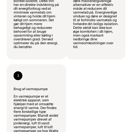
korrekt isoleret. Dette trin
døre med energivenlige
har en direkte indvirkning på
alternativer er en effektiv
dit energiforbrug ved at
måde at reducere dit
minimere varmetab om
varmetab på. Energivenlige
vinteren og holde dit hjem
vinduer og døre er designet
køligt om sommeren. Det
til at forhindre varmetab og
gør dit hjem mere
forbedre din boligs isolation.
behageligt og reducerer
Dette skridt kan ikke kun
behovet for at bruge
øge komforten i dit hjem,
opvarmning eller køling i
men også markant
overdreven grad. Derved
nedbringe dine
optimerer du på den energi,
varmeomkostninger over
du benytter.
tid.
3
Brug af varmepumpe
En varmepumpe er et
elektrisk apparat, som
hjælper med at omsætte
energi til varme. Der findes
flere forskellige type
varmepumper. Blandt andet
varmepumper drevet af
jordenergi, luft til vand
varmepumper, luft til luft
varmepumper og hos Watts