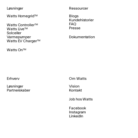
Løsninger
Ressourcer
Watts Homegrid™
Blogs
Kundehistorier
FAQ
Watts Controller™
Presse
Watts Live™
Solceller
Varmepumper
Dokumentation
Watts EV Charger™
Watts On™
Erhverv
Om Watts
Løsninger
Vision
Partnerskaber
Kontakt
Job hos Watts
Facebook
Instagram
LinkedIn