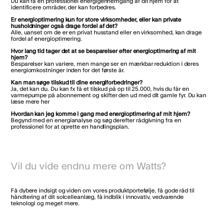
Du kan få en professionel energigennemgang af dit hjem for at
identificere områder, der kan forbedres.
Er energioptimering kun for store virksomheder, eller kan private
husholdninger også drage fordel af det?
Alle, uanset om de er en privat husstand eller en virksomhed, kan drage
fordel af energioptimering.
Hvor lang tid tager det at se besparelser efter energioptimering af mit
hjem?
Besparelser kan variere, men mange ser en mærkbar reduktion i deres
energiomkostninger inden for det første år.
Kan man søge tilskud til dine energiforbedringer?
Ja, det kan du. Du kan fx få et tilskud på op til 25.000, hvis du får en
varmepumpe på abonnement og skifter den ud med dit gamle fyr. Du kan
læse mere her
Hvordan kan jeg komme i gang med energioptimering af mit hjem?
Begynd med en energianalyse og søg derefter rådgivning fra en
professionel for at oprette en handlingsplan.
Vil du vide endnu mere om Watts?
Få dybere indsigt og viden om vores produktportefølje, få gode råd til
håndtering af dit solcelleanlæg, få indblik i innovativ, vedvarende
teknologi og meget mere.