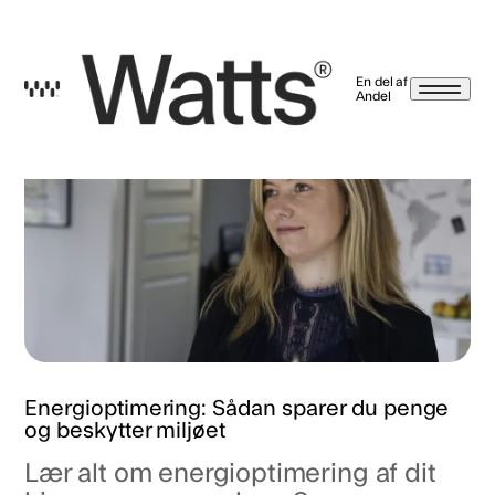
En del af
Andel
Nyhedsbrev betingelser
Ved at trykke tilmeld, giver jeg samtykke til, at Watts A/S må kontakte mig på email,
sms/mms, push-beskeder og meddelelser i vores app, brev, notifikationer og
beskeder på Facebook, Instagram og LinkedIn. Markedsføringen kan indeholde
nyheder og tilbud på energirådgivning, serviceaftaler, varmepumper, energi-
styringsprodukter, energilagerringssystemer og solceller. Hvis det alligevel ikke er
noget for dig, kan du altid afmelde dig igen via afmeldingslinket i vores mails eller ved
at kontakte os. Læs mere på
watts.dk/persondatapolitik
Vi sælger eller giver
selvfølgelig ikke dine oplysninger til andre.
Jeg har læst og accepteret betingelserne.
Tilbage
Energioptimering: Sådan sparer du penge
og beskytter miljøet
Lær alt om energioptimering af dit