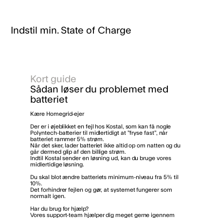
Indstil min. State of Charge
Kort guide
Sådan løser du problemet med
batteriet
Kære Homegrid-ejer
Der er i øjeblikket en fejl hos Kostal, som kan få nogle
Polyntech-batterier til midlertidigt at ”fryse fast”, når
batteriet rammer 5% strøm.
Når det sker, lader batteriet ikke altid op om natten og du
går dermed glip af den billige strøm.
Indtil Kostal sender en løsning ud, kan du bruge vores
midlertidige løsning.
Du skal blot ændre batteriets minimum-niveau fra 5% til
10%.
Det forhindrer fejlen og gør, at systemet fungerer som
normalt igen.
Har du brug for hjælp?
Vores support-team hjælper dig meget gerne igennem