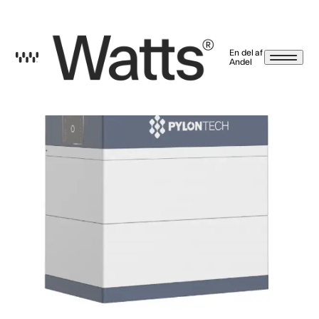
En del af
Andel
Nyhedsbrev betingelser
Ved at trykke tilmeld, giver jeg samtykke til, at Watts A/S må kontakte mig på email,
sms/mms, push-beskeder og meddelelser i vores app, brev, notifikationer og
beskeder på Facebook, Instagram og LinkedIn. Markedsføringen kan indeholde
nyheder og tilbud på energirådgivning, serviceaftaler, varmepumper, energi-
styringsprodukter, energilagerringssystemer og solceller. Hvis det alligevel ikke er
noget for dig, kan du altid afmelde dig igen via afmeldingslinket i vores mails eller ved
at kontakte os. Læs mere på
watts.dk/persondatapolitik
Vi sælger eller giver
selvfølgelig ikke dine oplysninger til andre.
Jeg har læst og accepteret betingelserne.
Tilbage