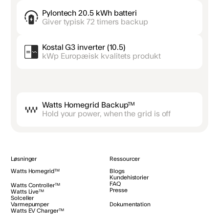
Pylontech 20.5 kWh batteri
Giver typisk 72 timers backup
Kostal G3 inverter (10.5)
kWp Europæisk kvalitets produkt
Watts Homegrid Backup™
Hold your power, when the grid is off
Løsninger
Ressourcer
Watts Homegrid™
Blogs
Kundehistorier
FAQ
Watts Controller™
Presse
Watts Live™
Solceller
Varmepumper
Dokumentation
Watts EV Charger™