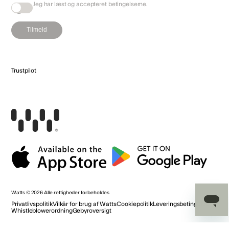
Jeg har læst og accepteret
betingelserne
.
Tilmeld
Trustpilot
Watts
© 2026
Alle rettigheder forbeholdes
Privatlivspolitik
Vilkår for brug af Watts
Cookiepolitik
Leveringsbetingelser
Whistleblowerordning
Gebyroversigt