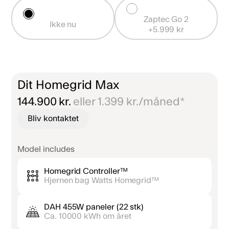
Zaptec Go 2

Ikke nu
+5.999 kr
Dit Homegrid Max
144.900 kr.
eller 1.399 kr./måned*
Bliv kontaktet
Model includes
Homegrid Controller™
Hjernen bag Watts Homegrid™
DAH 455W paneler (22 stk)
Ca. 10000 kWh om året